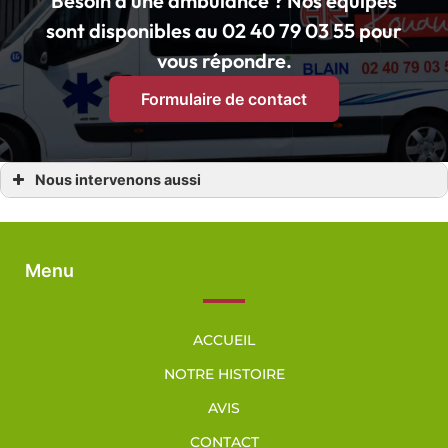
Besoin d’une ambulance ? Nos équipes
sont disponibles au 02 40 79 03 55 pour
vous répondre.
Formulaire de contact
Nous intervenons aussi
Ambulance
Ambulance Blain
Ambulance Fay-de-Bretagne
Ambulance La Grigonnais
Ambulance Le Gavre
Menu
Ambulance Bouvron
Ambulance Vay
ACCUEIL
NOTRE HISTOIRE
AVIS
CONTACT