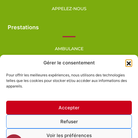
APPELEZ-NOUS
Prestations
AMBULANCE
VSL – TAXI CONVENTIONNÉ
Gérer le consentement
TAXI – TPMR
Pour offrir les meilleures expériences, nous utilisons des technologies
MINIBUS
telles que les cookies pour stocker et/ou accéder aux informations des
appareils.
Accepter
Refuser
AMBULANCE-TAXI ROUAUD
Mentions légales
Voir les préférences