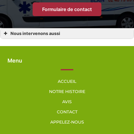
Formulaire de contact
Nous intervenons aussi
Ambulance
Ambulance Blain
Ambulance Fay-de-Bretagne
Ambulance La Grigonnais
Ambulance Le Gavre
Menu
Ambulance Bouvron
Ambulance Vay
ACCUEIL
NOTRE HISTOIRE
AVIS
CONTACT
APPELEZ-NOUS